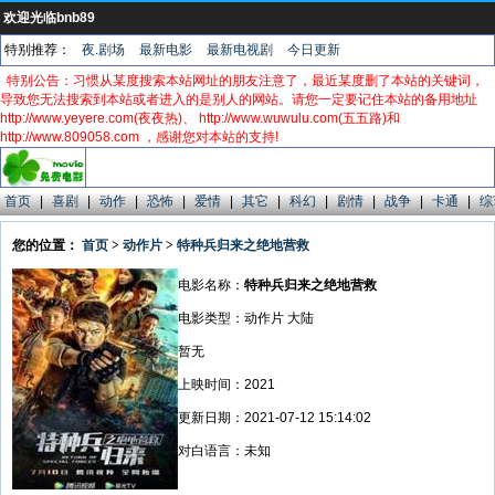
欢迎光临bnb89
特别推荐：
夜.剧场
最新电影
最新电视剧
今日更新
特别公告：习惯从某度搜索本站网址的朋友注意了，最近某度删了本站的关键词，
导致您无法搜索到本站或者进入的是别人的网站。请您一定要记住本站的备用地址
http://www.yeyere.com(夜夜热)、 http://www.wuwulu.com(五五路)和
http://www.809058.com ，感谢您对本站的支持!
首页
|
喜剧
|
动作
|
恐怖
|
爱情
|
其它
|
科幻
|
剧情
|
战争
|
卡通
|
综
您的位置：
首页
>
动作片
>
特种兵归来之绝地营救
电影名称：
特种兵归来之绝地营救
电影类型：动作片 大陆
暂无
上映时间：2021
更新日期：2021-07-12 15:14:02
对白语言：未知