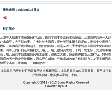
播放来源：zuidam3u8播放
HD
影片简介
龙卫等人结束了在藤国的行动后，接到了前妻冷云的求救短信。龙卫当即只身一人赶
赴东南亚，去寻找前妻。在卡波拉大酒店，境外犯罪集团头目尼尔，带着专业雇佣兵
团队，将酒店严密封锁起来。他们的目标，就是从冷云手中拿到存有最新生化科研成
果。与冷云同行的还有她的女儿瑞儿。瑞儿被佣兵发现，千钧一发之际，龙卫出手相
救，瑞儿虽然不知道眼前的电工是谁，但孤立无援，还是选择跟着龙卫行动。同时在
酒店的另一边冷云被识破，面临死亡威胁。凭借卓越的单兵作战能力，龙卫将所遇危
险逐个击破，带着瑞儿开始解救冷云……
本站提供的所有影片均采集于各大视频网站，本站只提供web页面服务，并不提供影
片资源存储，也不参与录制、上传。
Copyright © 2012 - 2013 Some Rights Reserved
Powered by NM